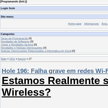
[
Programando {Init:}
]
Login form
Site menu
Home page
Informaçoes
Área
Categories
Dicas de Programação
[4]
Novidades de Softwares
[0]
Jogos e Novidades da Area
[0]
Novidades e Noticias Interessantes
[4]
Noticias Interessantes Relacionadas a Informatica em Geral
[0]
Main
»
2011
»
Agosto
»
27
Hole 196: Falha grave em redes Wi-
Estamos Realmente s
Wireless?