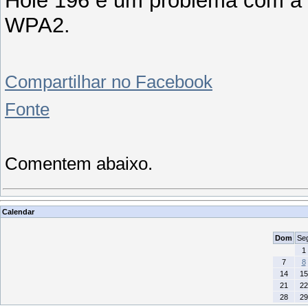
Hole 196 é um problema com a e
WPA2.
Compartilhar no Facebook
Fonte
Comentem abaixo.
Calendar
Dom
Se
1
7
8
14
15
21
22
28
29