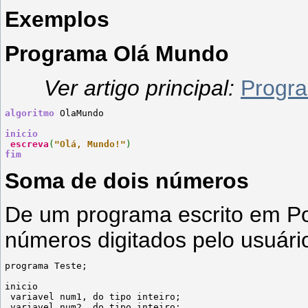
Exemplos
Programa Olá Mundo
Ver artigo principal:
Progr
algoritmo
 OlaMundo
inicio
escreva
(
"Olá, Mundo!"
)
fim
Soma de dois números
De um programa escrito em Po
números digitados pelo usuári
programa Teste;

inicio

 variavel num1, do tipo inteiro;

 variavel num2, do tipo inteiro;
