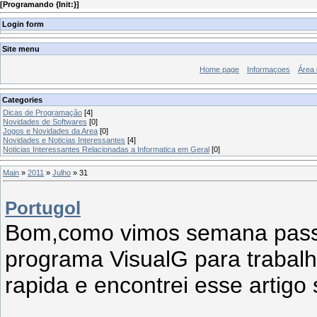
[
Programando {Init:}
]
Login form
Site menu
Home page
Informaçoes
Área
Categories
Dicas de Programação
[4]
Novidades de Softwares
[0]
Jogos e Novidades da Area
[0]
Novidades e Noticias Interessantes
[4]
Noticias Interessantes Relacionadas a Informatica em Geral
[0]
Main
»
2011
»
Julho
»
31
Portugol
Bom,como vimos semana pass
programa VisualG para trabal
rapida e encontrei esse artigo 