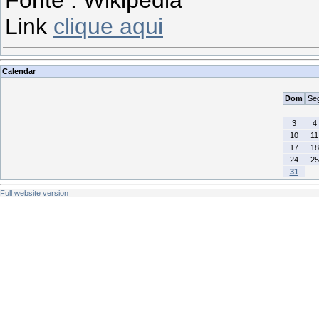
Fonte : Wikipédia
Link
clique aqui
Calendar
Dom
Se
3
4
10
11
17
18
24
25
31
Full website version