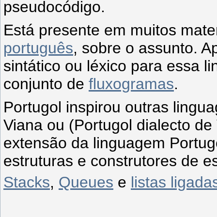
pseudocódigo.
Está presente em muitos mater
português
, sobre o assunto. A
sintático ou léxico para ess
conjunto de
fluxogramas
.
Portugol inspirou outras ling
Viana ou (Portugol dialecto d
extensão da linguagem Portu
estruturas e construtores de e
Stacks
,
Queues
e
listas ligada