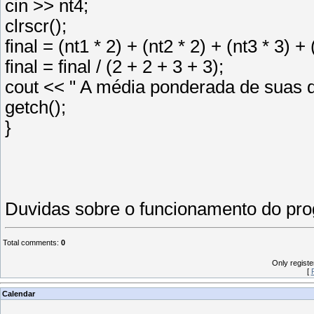
cin >> nt4;
clrscr();
final = (nt1 * 2) + (nt2 * 2) + (nt3 * 3) + 
final = final / (2 + 2 + 3 + 3);
cout << " A média ponderada de suas qua
getch();
}
Duvidas sobre o funcionamento do pr
Total comments
:
0
Only regist
[
Calendar