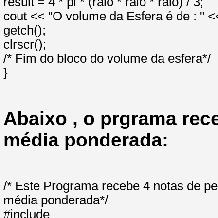
result = 4 * pi * (raio * raio * raio) / 3;
cout << "O volume da Esfera é de : " <<
getch();
clrscr();
/* Fim do bloco do volume da esfera*/
}
Abaixo , o prgrama rec
média ponderada:
/* Este Programa recebe 4 notas de pes
média ponderada*/
#include