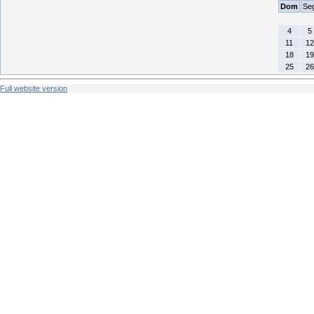
Dom
Se
4
5
11
12
18
19
25
26
Full website version