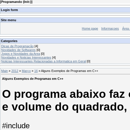
[
Programando {Init:}
]
Login form
Site menu
Home page
Informaçoes
Área
Categories
Dicas de Programação
[4]
Novidades de Softwares
[0]
Jogos e Novidades da Area
[0]
Novidades e Noticias Interessantes
[4]
Noticias Interessantes Relacionadas a Informatica em Geral
[0]
Main
»
2012
»
Março
»
16
» Alguns Exemplos de Programas em C++
Alguns Exemplos de Programas em C++
O programa abaixo faz 
e volume do quadrado, 
#include