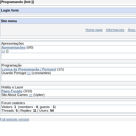
[
Programando {Init:}
]
Login form
Site menu
Home page
Informaçoes
Área
Apresentações
Apresentações
(
0
/
0
)
»»
(
)
Programação
Logica de Programação / Portugol
(
1
/
1
)
Usando Portugol
»»
(
constantine
)
Hobby e Lazer
Papo-Furado
(
3
/
10
)
Site About Games
»»
(
Upiter
)
Forum statistics
Visitors:
1
(members -
0
, guests -
1
)
Threads:
5
| Replies:
11
| Users:
54
Full website version